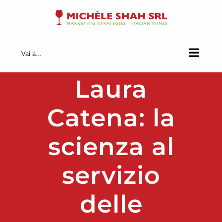
Salta
al
contenuto
Vai a...
Laura
Catena: la
scienza al
servizio
delle