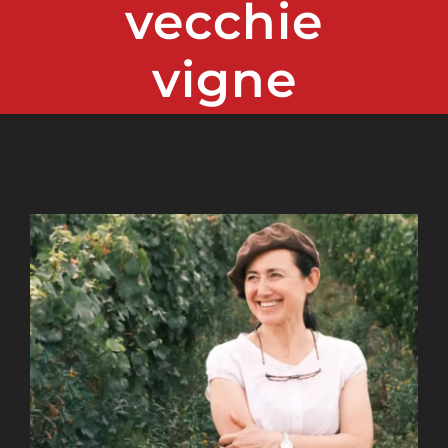
vecchie
vigne
Ingrandisci
immagine